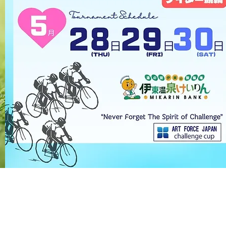
転載を禁じます。すべての著作権は主催者および情報提供者に帰属します。
プ（以下、本大会）に出場する選手は、本大会に関して、本大会の許可を受け
し、かつ本大会に関する肖像権、著作権をすべて本大会事務局に譲渡するもの
する日までとし、本条が適用される場所は、本大会の開催会場内及び本大会に