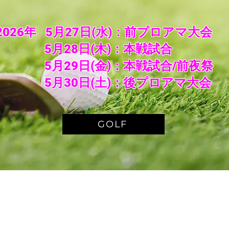
2026年 5月27日(水)：前プロアマ大会
5月28日(木)：本戦試合
5月29日(金)：本戦試合/前夜祭
​ 5月30日(土)：後プロアマ大会
GOLF
当ホームページの記事、画像などの無断
肖像権につきまして
アートフォースジャパンチャレンジカッ
に撮影され通信・放送されることを承諾
本大会の開催告知期間から、大会が終了