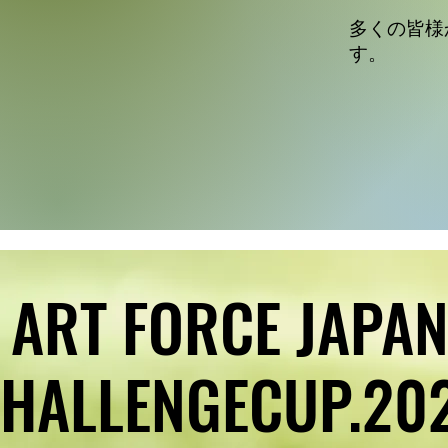
​多くの皆
す。
ART FORCE JAPA
ART FORCE JAPA
HALLENGECUP.20
HALLENGECUP.20