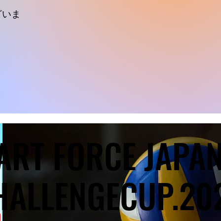
ざいま
ART FORCE JAPA
ART FORCE JAPA
HALLENGECUP.20
HALLENGECUP.20