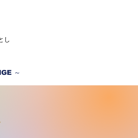
とし
NGE ～
s