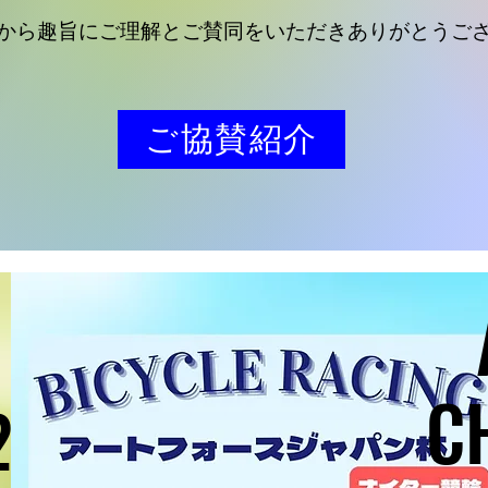
様から趣旨にご理解とご賛同をいただきありがとうご
ご協賛紹介
N
N
C
C
26
26