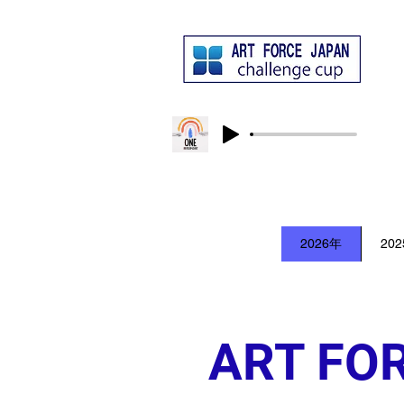
大会テーマソング
SUKIYAKIPROJECT / ONE
​ア
2026年
20
ART FO