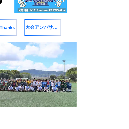
p
大会アンバサダー
 Thanks