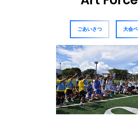
​Art For
ごあいさつ
大会ペ