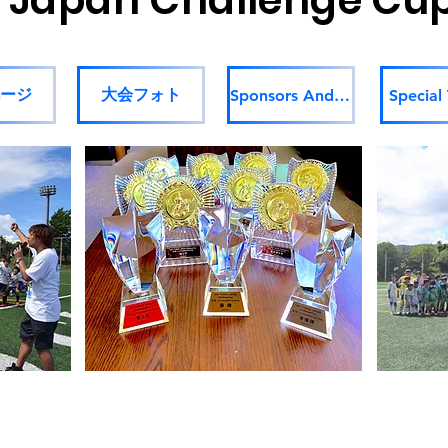
ce Japan Challenge Cu
ージ
大会フォト
Sponsors And Partners
Special